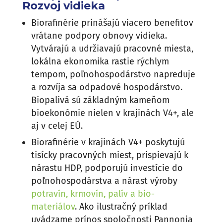
Rozvoj vidieka
Biorafinérie prinášajú viacero benefitov
vrátane podpory obnovy vidieka.
Vytvárajú a udržiavajú pracovné miesta,
lokálna ekonomika rastie rýchlym
tempom, poľnohospodárstvo napreduje
a rozvíja sa odpadové hospodárstvo.
Biopalivá sú základným kameňom
bioekonómie nielen v krajinách V4+, ale
aj v celej EÚ.
Biorafinérie v krajinách V4+ poskytujú
tisícky pracovných miest, prispievajú k
nárastu HDP, podporujú investície do
poľnohospodárstva a nárast výroby
potravín, krmovín, palív a bio-
materiálov
. Ako ilustračný príklad
uvádzame prínos spoločnosti Pannonia