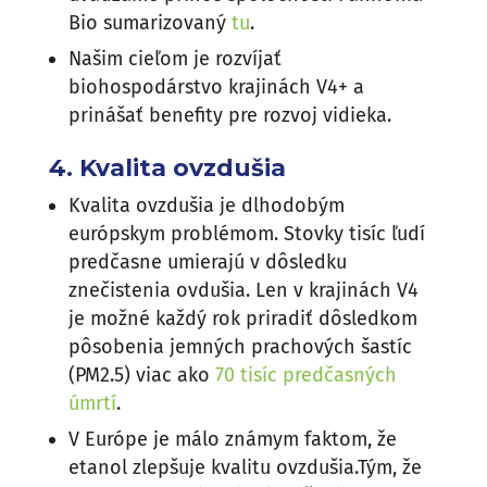
Bio sumarizovaný
tu
.
Našim cieľom je rozvíjať
biohospodárstvo krajinách V4+ a
prinášať benefity pre rozvoj vidieka.
4. Kvalita ovzdušia
Kvalita ovzdušia je dlhodobým
európskym problémom. Stovky tisíc ľudí
predčasne umierajú v dôsledku
znečistenia ovdušia. Len v krajinách V4
je možné každý rok priradiť dôsledkom
pôsobenia jemných prachových šastíc
(PM2.5) viac ako
70 tisíc predčasných
úmrtí
.
V Európe je málo známym faktom, že
etanol zlepšuje kvalitu ovzdušia.Tým, že