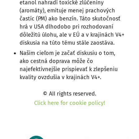
etanol nahradí toxické zlúčeniny
(aromáty), emituje menej prachových
častíc (PM) ako benzín. Táto skutočnosť
hrá v USA dlhodobo pri rozhodovaní
dôležitú úlohu, ale v EÚ a v krajinách V4+
diskusia na túto tému stále zaostáva.
Našim cieľom je začať diskusiu o tom,
ako cestná doprava môže čo
najefektívnejšie prispievať k zlepšeniu
kvality ovzdušia v krajinách V4+.
© AII rights reserved.
Click here for cookie policy!